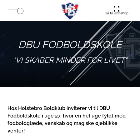
Gå til webshop
DBU FODBOLDSKOLE
"VI SKABER MINDER FOR LIVET"
Hos Holstebro Boldklub inviterer vi til DBU
Fodboldskole i uge 27, hvor en hel uge fyldt med
fodboldglæde, venskab og magiske øjeblikke
venter!