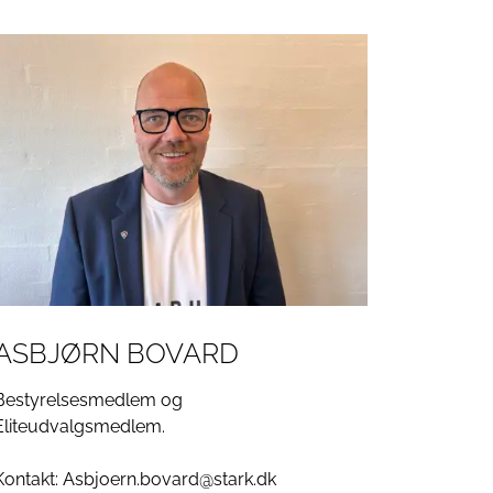
ASBJØRN BOVARD
Bestyrelsesmedlem og
Eliteudvalgsmedlem.
Kontakt: Asbjoern.bovard@stark.dk